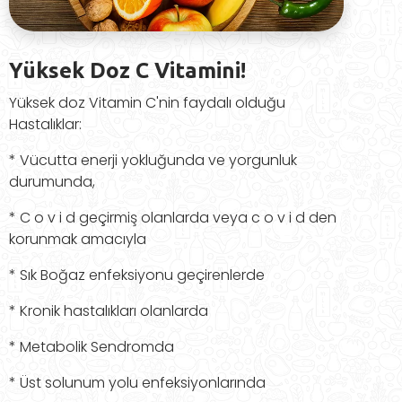
Yüksek Doz C Vitamini!
Yüksek doz Vitamin C'nin faydalı olduğu
Hastalıklar:
* Vücutta enerji yokluğunda ve yorgunluk
durumunda,
* C o v i d geçirmiş olanlarda veya c o v i d den
korunmak amacıyla
* Sık Boğaz enfeksiyonu geçirenlerde
* Kronik hastalıkları olanlarda
* Metabolik Sendromda
* Üst solunum yolu enfeksiyonlarında