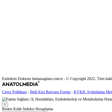
Endokrin Doktoru fatmasaglam.com.tr - © Copyright 2022. Tüm haklar
Çerez Politikası
-
İlgili Kişi Başvuru Formu
-
KVKK Aydınlatma Met
×
Beden Kütle İndeksi Hesaplama