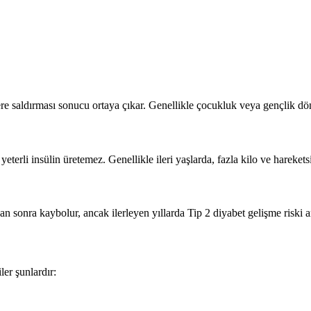
lere saldırması sonucu ortaya çıkar. Genellikle çocukluk veya gençlik dön
erli insülin üretemez. Genellikle ileri yaşlarda, fazla kilo ve hareketsiz
n sonra kaybolur, ancak ilerleyen yıllarda Tip 2 diyabet gelişme riski art
ler şunlardır: