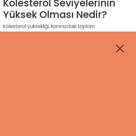
Kolesterol Seviyelerinin
Yüksek Olması Nedir?
Kolesterol yüksekliği, kanınızdaki toplam
kolesterol miktarının normalden fazla olması
durumudur. Kolesterol, iki ana türde bulunur: LDL
(düşük yoğunluklu lipoprotein) ve HDL (yüksek
yoğunluklu lipoprotein). LDL, halk arasında "kötü
kolesterol" olarak bilinir çünkü fazla miktarda
bulunduğunda damarları tıkayarak kalp krizi ve
felç riskini artırabilir. HDL ise "iyi kolesterol" olarak
bilinir ve damarların temizlenmesine yardımcı
olur. Dolaşımdaki kolesterol seviyelerinin
dengesiz olması, sağlık için tehdit oluşturur.
Kolesterolün Kalp
Sağlığı Üzerindeki Etkisi