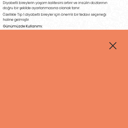
Diyabetli bireylerin yaşam kalitesini artırır ve insülin dozlarının
doğru bir şekilde ayarlanmasına olanak tanır.
Özellikle Tip 1 diyabetli bireyler için önemli bir tedavi seçeneği
haline gelmiştir.
Günümüzde Kullanımı:
Yapay pankreas sistemleri, dünyada birçok ülkede
kullanılmakta olup, Türkiye'de de yeni uygulamalar
başlamaktadır. Bu tedavi, özellikle hastaların insülin tedavisini
daha kolay ve güvenli hale getiriyor.
2. Yeni Nesil Diyabet İlaçları
GLP-1 Agonistleri (Glukagon Benzeri Peptid-1):
GLP-1 agonistleri, hem kan şekerini düşürür hem de iştahı
baskılar. Bu ilaçlar, Tip 2 diyabetli bireylerde kilo kaybına
yardımcı olur ve kalp hastalıkları riskini azaltabilir.
Örnek İlaçlar:
Liraglutid, semaglutid.
Güncel Kullanım:
GLP-1 agonistleri, Türkiye'deki diyabet
tedavisinde giderek daha fazla tercih edilmeye başlanmıştır.
SGLT-2 İnhibitörleri (Sodyum-Glukoz Ko-Transporter 2):
SGLT-2 inhibitörleri, böbreklerin kan şekerini atmasına
yardımcı olur, aynı zamanda kalp hastalıkları ve böbrek
sorunlarını engellemeye yardımcı olur.