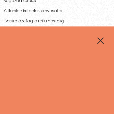
Boğazda kuruluk
Kullanılan irritanlar, kimyasallar
Gastro özefagila reflü hastalığı
Nadiren de boğaz kaslarının nörolojik hastalıkları
etken olabilir.
Bunlar da yoksa işte en sık neden psişik
nedenlerdir. Daha çok kaygı bozuklukları,
anksiyete bozukluklarında da yutma güçlüğü
ortaya çıkabilir.
Altta yatan bir organik problem bulamadığımda
hastaya mutlaka ‘Son zamanlarda hayatınızda
yolunda gitmeyen şeyler var mı?, stresiniz var
mı?, sizi üzen şeyler oldu mu?’ dediğimde
mutlaka altta hastamızı üzen bir problem
oluyor, o da boğazında düğümleniyor işte...