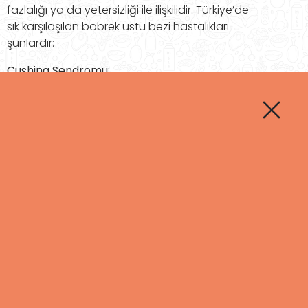
fazlalığı ya da yetersizliği ile ilişkilidir. Türkiye’de
sık karşılaşılan böbrek üstü bezi hastalıkları
şunlardır:
Cushing Sendromu:
Kortizol hormonunun aşırı üretimi ile
karakterizedir.
Belirtiler: Yüzde yuvarlaklık (ay yüzü), karın
bölgesinde yağlanma, yüksek tansiyon.
Addison Hastalığı:
Kortizol ve aldosteron hormonlarının yetersiz
salgılanması durumudur.
Belirtiler: Yorgunluk, tansiyon düşüklüğü, ciltte
koyulaşma.
Primer Aldosteronizm (Conn Sendromu):
Aldosteron hormonunun fazla salgılanmasıyla
gelişir.
Belirtiler: Yüksek tansiyon, kas güçsüzlüğü.