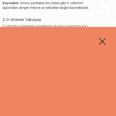
Kaynaklar:
Limon, portakal, kivi, biber gibi C vitamini
açısından zengin meyve ve sebzeler doğal kaynaklardır.
2. D Vitamini Takviyesi
D vitamini, bağışıklık hücrelerinin düzgün çalışması için
önemlidir. Kış aylarında güneş ışığının azalması nedeniyle D
vitamini eksiklikleri daha yaygın hale gelir.
Dozaj:
Kış aylarında günlük 1000-2000 IU D vitamini alınması
önerilir.
Kaynaklar:
Güneş ışığı, somon, uskumru, D vitamini takviyeleri
ve yumurta sarısı gibi besinler D vitamini ihtiyacını
karşılamada etkilidir.
3. Zinc (Çinko) Takviyesi
Çinko, bağışıklık hücrelerinin aktivitesini artırarak vücudun
enfeksiyonlarla savaşmasına yardımcı olur. Aynı zamanda
vücudun iyileşme süreçlerinde de rol oynar.
Dozaj:
Günlük 10-30 mg çinko takviyesi alınabilir.
Kaynaklar:
Et, deniz ürünleri, kabak çekirdeği, fasulye ve tam
tahıllar çinko açısından zengin besinlerdir.