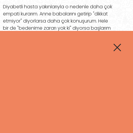
Diyabetli hasta yakınlarıyla o nedenle daha çok
empati kurarım. Anne babalarını getirip "dikkat
etmiyor" diyorlarsa daha çok konuşurum. Hele
bir de "bedenime zararı yok ki" diyorsa başlarım
diyabetin nasıl sinsi bir hastalık olduğunu
anlatmaya=
Tüm dünyada ölüme neden olan hastalıklar
arasında ilk 10’da diyabetin de olduğunu…
Kalp krizi, inme, felç, demansa neden
olabileceğini..
Şuan kendini iyi hissediyor olmasının onun kalp
krizi geçirmeyeceği anlamına gelmediğini..
Diyabete bağlı zararlar sinsi ama etkisi büyük
olabileceği, dünyada en çok ölüm nedeninin
kalp-damar hastalıkları olduğundan bu kalp
hastalıklarının da en büyük nedeninin diyabet