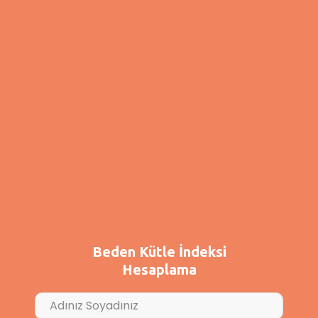
değil(!)
Gluten vücuduna girdi ise binlerce hastalık
aktive oldu…Gözün aydın(!)
İyot=lügol solüsyonu hayatında yoksa
acınacak haldesin(!)
Günde en az 10-15 takviye almazsan sağlıklı
olman mümkün değil(!)
Haksız mıyım ama?!??
Beden Kütle İndeksi
Hanımefendi de bunları uygulamıyorum ama
niye hala sağlıklı hissediyorum diye soruyor?!?!
Hesaplama
Bu hastamız haksız mı yani?