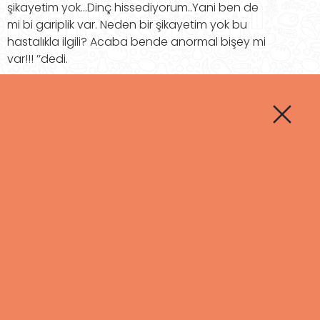
şikayetim yok…Dinç hissediyorum..Yani ben de
mi bi gariplik var. Neden bir şikayetim yok bu
hastalıkla ilgili? Acaba bende anormal bişey mi
var!!! ’’dedi.
Haşimato yani hipotiroidi için yıllardır ilacını
düzenli kullanıyor. Düzenli kontrollere gidiyor…
Ortada problem olmamasının altında da bir
problem mi var diye düşünmeye başlamış.
İçimden sanal alemde yaşananlar aklıma geldi.
Ahh!! sosyal medya Ahhh!!! dedim içimden; öyle
bir algı oluşturulmuş ki sanal alemde, sanki;
Bedeninde otoimmmün bir hastalığın varsa sen
mahvoldun(!)
Haşimaton varsa öldün(!)
Selenyum kullanmazsan sağlıklı olman mümkün