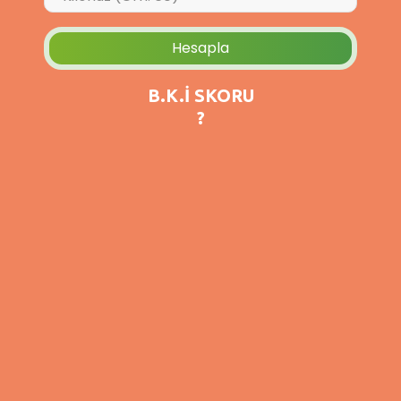
İletişim
Hesapla
B.K.İ SKORU
?
Hipotiroidi: Belirtileri, Tedavi Yöntemleri
ve Beslenme Önerileri
Hipotiroidi, tiroid bezinin yeterli miktarda tiroid hormonu
üretmemesi sonucu metabolizmanın yavaşla..