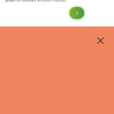
gelişen bir hastalıktır. Bu durum, vücudu..
Tiroid Nedir? Tiroid Bezi ve Belirtileri
Tiroid bezi, vücudun metabolizmasını düzenleyen önemli
bir organdır ve tiroid belirtileri enerji sev..